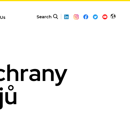
Search
 Us
chrany
jů