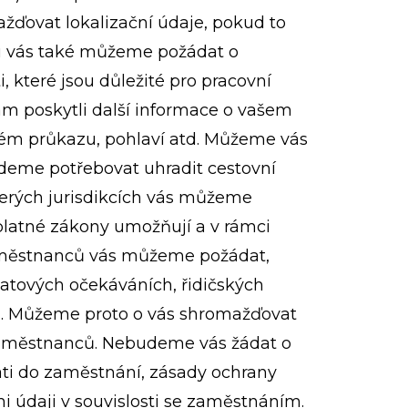
ďovat lokalizační údaje, pokud to
su vás také můžeme požádat o
 které jsou důležité pro pracovní
ám poskytli další informace o vašem
čském průkazu, pohlaví atd. Můžeme vás
udeme potřebovat uhradit cestovní
kterých jurisdikcích vás můžeme
 platné zákony umožňují a v rámci
zaměstnanců vás můžeme požádat,
latových očekáváních, řidičských
ů. Můžeme proto o vás shromažďovat
 zaměstnanců. Nebudeme vás žádat o
ti do zaměstnání, zásady ochrany
 údaji v souvislosti se zaměstnáním.