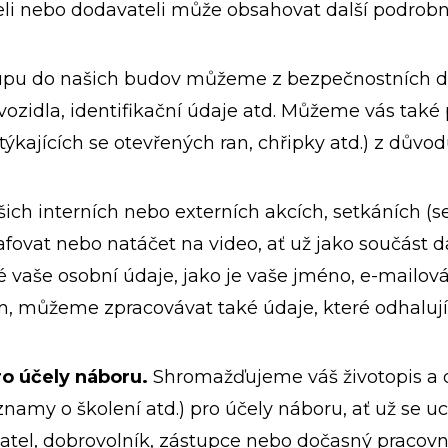
eli nebo dodavateli může obsahovat další podrobno
tupu do našich budov můžeme z bezpečnostních 
 vozidla, identifikační údaje atd. Můžeme vás tak
ýkajících se otevřených ran, chřipky atd.) z důvod
šich interních nebo externích akcích, setkáních (se
ovat nebo natáčet na video, ať už jako součást da
aše osobní údaje, jako je vaše jméno, e-mailová
, můžeme zpracovávat také údaje, které odhalují 
ro účely náboru.
Shromažďujeme váš životopis a da
záznamy o školení atd.) pro účely náboru, ať už se 
atel, dobrovolník, zástupce nebo dočasný pracovn