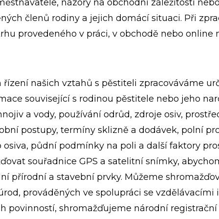
aměstnavatele, názory na obchodní záležitosti neb
ch členů rodiny a jejich domácí situaci. Při zpr
rhu provedeného v práci, v obchodě nebo online
řízení našich vztahů s pěstiteli zpracováváme urč
mace související s rodinou pěstitele nebo jeho na
hnojiv a vody, používání odrůd, zdroje osiv, prostř
ýrobní postupy, termíny sklizně a dodávek, polní p
 osiva, půdní podmínky na poli a další faktory prost
vat souřadnice GPS a satelitní snímky, abychom
 okolní přírodní a stavební prvky. Můžeme shroma
úrod, prováděných ve spolupráci se vzdělávacími i
h povinností, shromažďujeme národní registrační č