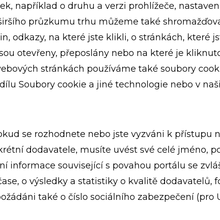
ek, například o druhu a verzi prohlížeče, nastav
 širšího průzkumu trhu můžeme také shromažďovat
, odkazy, na které jste klikli, o stránkách, které j
jsou otevřeny, přeposlány nebo na které je klikn
ebových stránkách používáme také soubory cookie p
dílu Soubory cookie a jiné technologie nebo v na
kud se rozhodnete nebo jste vyzváni k přístupu n
onkrétní dodavatele, musíte uvést své celé jméno, 
í informace související s povahou portálu se zvlá
e, o výsledky a statistiky o kvalitě dodavatelů, fo
dáni také o číslo sociálního zabezpečení (pro US