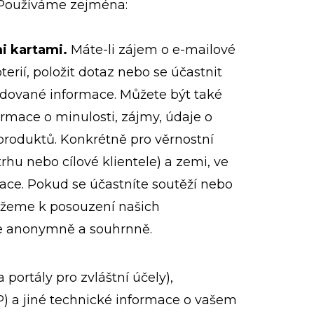
 Používáme zejména:
i kartami.
Máte-li zájem o e-mailové
terií, položit dotaz nebo se účastnit
adované informace. Můžete být také
formace o minulosti, zájmy, údaje o
 produktů. Konkrétně pro věrnostní
u nebo cílové klientele) a zemi, ve
ace. Pokud se účastníte soutěží nebo
můžeme k posouzení našich
ale anonymně a souhrnně.
ortály pro zvláštní účely),
) a jiné technické informace o vašem