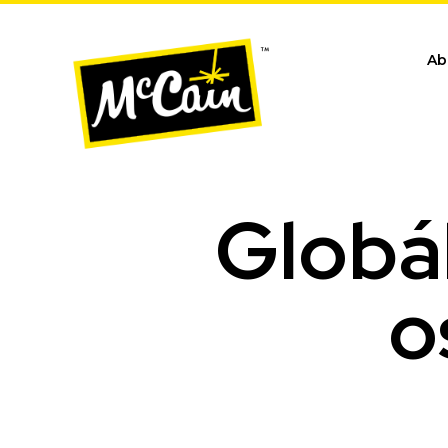
Ab
Globá
o