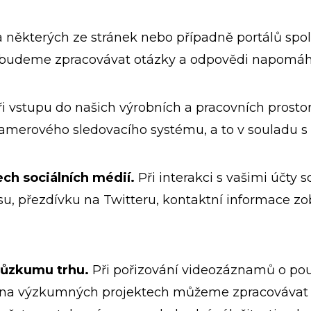
na některých ze stránek nebo případně portálů s
h budeme zpracovávat otázky a odpovědi napomáha
i vstupu do našich výrobních a pracovních pros
amerového sledovacího systému, a to v souladu s 
ch sociálních médií.
Při interakci s vašimi účty
su, přezdívku na Twitteru, kontaktní informace
růzkumu trhu.
Při pořizování videozáznamů o pou
 na výzkumných projektech můžeme zpracovávat va