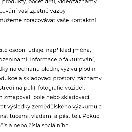
o produkty, počet dětí, videozáznamy
acování vaší zpětné vazby
 můžeme zpracovávat vaše kontaktní
ité osobní údaje, například jména,
rozeninami, informace o fakturování,
edky na ochranu plodin, výživu plodin,
rodukce a skladovací prostory, záznamy
ředí na poli), fotografie vozidel,
 zmapovali pole nebo skladovací
žďovat výsledky zemědělského výzkumu a
nstitucemi, vládami a pěstiteli. Pokud
ísla nebo čísla sociálního