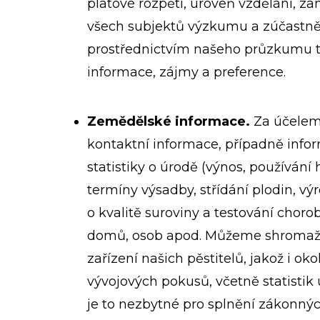
platové rozpětí, úroveň vzdělání, z
všech subjektů výzkumu a zúčastněný
prostřednictvím našeho průzkumu t
informace, zájmy a preference.
Zemědělské informace.
Za účelem 
kontaktní informace, případně infor
statistiky o úrodě (výnos, používání 
termíny výsadby, střídání plodin, v
o kvalitě suroviny a testování chorob
domů, osob apod. Můžeme shromažďo
zařízení našich pěstitelů, jakož i
vývojových pokusů, včetně statistik 
je to nezbytné pro splnění zákonnýc