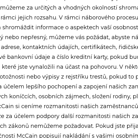
můžeme za určitých a vhodných okolností shromaž
v rámci jejich rozsahu. V rámci náborového proce
shromáždit informace o aspektech vaší osobnosti,
lný nebo nepřesný, můžeme vás požádat, abyste n
í adrese, kontaktních údajích, certifikátech, řidi
vé bankovní údaje a číslo kreditní karty, pokud b
které jste vynaložili na účast na pohovoru. V ně
otožnosti nebo výpisy z rejstříku trestů, pokud to
za účelem lepšího pochopení a zapojení našich 
ch koníčcích, osobních zájmech, složení rodiny, p
McCain si ceníme rozmanitosti našich zaměstnanc
ze za účelem podpory další rozmanitosti našich
ých zákonů nemůžeme požadovat. Pokud jste přija
osti McCain popisují nakládání s vašimi osobními