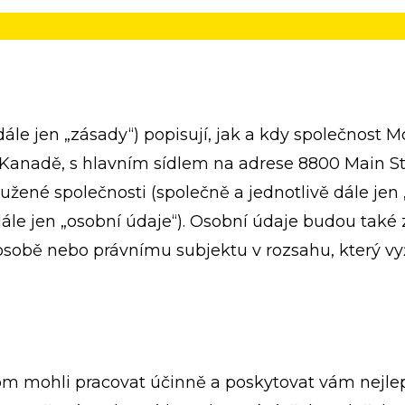
le jen „zásady“) popisují, jak a kdy společnost M
anadě, s hlavním sídlem na adrese 8800 Main Stre
ružené společnosti (společně a jednotlivě dále jen
 (dále jen „osobní údaje“). Osobní údaje budou ta
 osobě nebo právnímu subjektu v rozsahu, který vy
 mohli pracovat účinně a poskytovat vám nejlepš