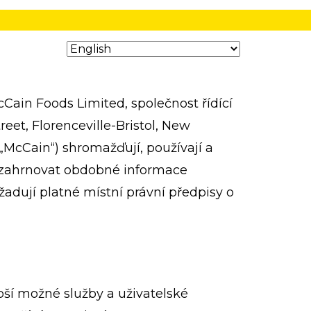
cCain Foods Limited, společnost řídící
et, Florenceville-Bristol, New
 „McCain“) shromažďují, používají a
ké zahrnovat obdobné informace
žadují platné místní právní předpisy o
í možné služby a uživatelské