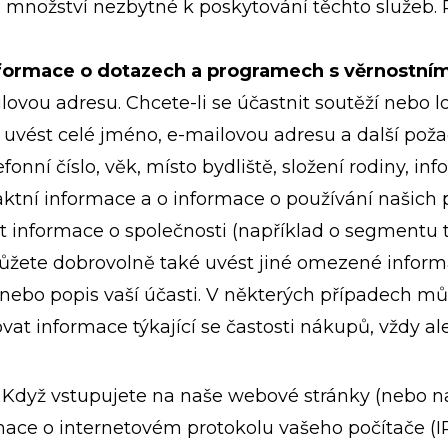
 množství nezbytné k poskytování těchto služeb.
nformace o dotazech a programech s věrnostním
ovou adresu. Chcete-li se účastnit soutěží nebo lo
 uvést celé jméno, e-mailovou adresu a další pož
fonní číslo, věk, místo bydliště, složení rodiny, in
taktní informace a o informace o používání našich
nformace o společnosti (například o segmentu trh
můžete dobrovolně také uvést jiné omezené inform
i nebo popis vaší účasti. V některých případech 
vat informace týkající se častosti nákupů, vždy 
Když vstupujete na naše webové stránky (nebo na p
e o internetovém protokolu vašeho počítače (IP