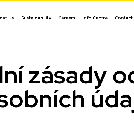
out Us
Sustainability
Careers
Info Centre
Contact
lní zásady o
sobních úda