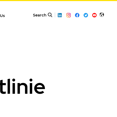
Search
 Us
inie​