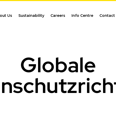
out Us
Sustainability
Careers
Info Centre
Contact
​Globale
nschutzrichtl