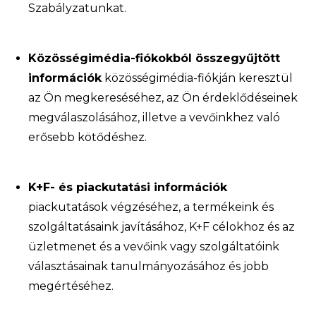
Szabályzatunkat.
Közösségimédia-fiókokból összegyűjtött
információk
közösségimédia-fiókján keresztül
az Ön megkereséséhez, az Ön érdeklődéseinek
megválaszolásához, illetve a vevőinkhez való
erősebb kötődéshez.
K+F- és piackutatási információk
piackutatások végzéséhez, a termékeink és
szolgáltatásaink javításához, K+F célokhoz és az
üzletmenet és a vevőink vagy szolgáltatóink
választásainak tanulmányozásához és jobb
megértéséhez.