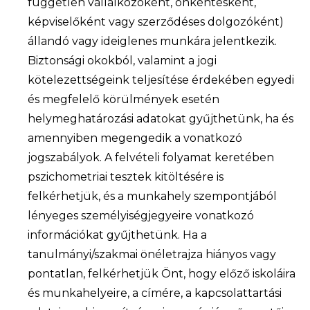
független vállalkozóként, önkéntesként,
képviselőként vagy szerződéses dolgozóként)
állandó vagy ideiglenes munkára jelentkezik.
Biztonsági okokból, valamint a jogi
kötelezettségeink teljesítése érdekében egyedi
és megfelelő körülmények esetén
helymeghatározási adatokat gyűjthetünk, ha és
amennyiben megengedik a vonatkozó
jogszabályok. A felvételi folyamat keretében
pszichometriai tesztek kitöltésére is
felkérhetjük, és a munkahely szempontjából
lényeges személyiségjegyeire vonatkozó
információkat gyűjthetünk. Ha a
tanulmányi/szakmai önéletrajza hiányos vagy
pontatlan, felkérhetjük Önt, hogy előző iskoláira
és munkahelyeire, a címére, a kapcsolattartási