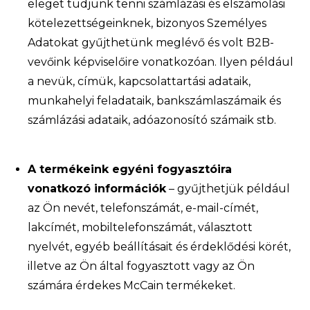
eleget tudjunk tenni számlázási és elszámolási
kötelezettségeinknek, bizonyos Személyes
Adatokat gyűjthetünk meglévő és volt B2B-
vevőink képviselőire vonatkozóan. Ilyen például
a nevük, címük, kapcsolattartási adataik,
munkahelyi feladataik, bankszámlaszámaik és
számlázási adataik, adóazonosító számaik stb.
A termékeink egyéni fogyasztóira
vonatkozó információk
– gyűjthetjük például
az Ön nevét, telefonszámát, e-mail-címét,
lakcímét, mobiltelefonszámát, választott
nyelvét, egyéb beállításait és érdeklődési körét,
illetve az Ön által fogyasztott vagy az Ön
számára érdekes McCain termékeket.