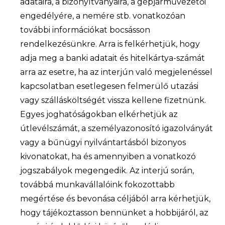
adataira, a bizonyítványaira, a gépjárművezetői
engedélyére, a nemére stb. vonatkozóan
további információkat bocsásson
rendelkezésünkre. Arra is felkérhetjük, hogy
adja meg a banki adatait és hitelkártya-számát
arra az esetre, ha az interjún való megjelenéssel
kapcsolatban esetlegesen felmerülő utazási
vagy szállásköltségét vissza kellene fizetnünk.
Egyes joghatóságokban elkérhetjük az
útlevélszámát, a személyazonosító igazolványát
vagy a bűnügyi nyilvántartásból bizonyos
kivonatokat, ha és amennyiben a vonatkozó
jogszabályok megengedik. Az interjú során,
továbbá munkavállalóink fokozottabb
megértése és bevonása céljából arra kérhetjük,
hogy tájékoztasson bennünket a hobbijáról, az