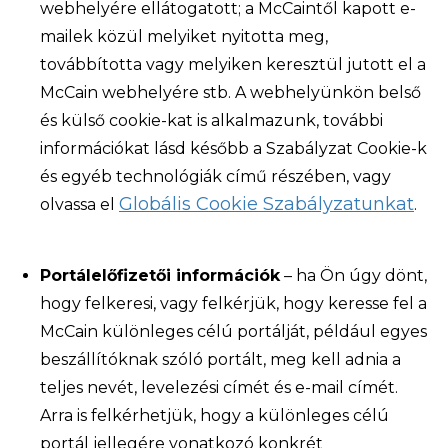
webhelyére ellátogatott; a McCaintől kapott e-
mailek közül melyiket nyitotta meg,
továbbította vagy melyiken keresztül jutott el a
McCain webhelyére stb. A webhelyünkön belső
és külső cookie-kat is alkalmazunk, további
információkat lásd később a Szabályzat Cookie-k
és egyéb technológiák című részében, vagy
Globális Cookie Szabályzatunkat
olvassa el
.
Portálelőfizetői információk
– ha Ön úgy dönt,
hogy felkeresi, vagy felkérjük, hogy keresse fel a
McCain különleges célú portálját, például egyes
beszállítóknak szóló portált, meg kell adnia a
teljes nevét, levelezési címét és e-mail címét.
Arra is felkérhetjük, hogy a különleges célú
portál jellegére vonatkozó konkrét