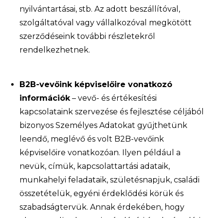
nyilvántartásai, stb. Az adott beszállítóval,
szolgáltatóval vagy vállalkozóval megkötött
szerződéseink további részletekről
rendelkezhetnek.
B2B-vevőink képviselőire vonatkozó
információk
– vevő- és értékesítési
kapcsolataink szervezése és fejlesztése céljából
bizonyos Személyes Adatokat gyűjthetünk
leendő, meglévő és volt B2B-vevőink
képviselőire vonatkozóan. Ilyen például a
nevük, címük, kapcsolattartási adataik,
munkahelyi feladataik, születésnapjuk, családi
összetételük, egyéni érdeklődési körük és
szabadságtervük. Annak érdekében, hogy