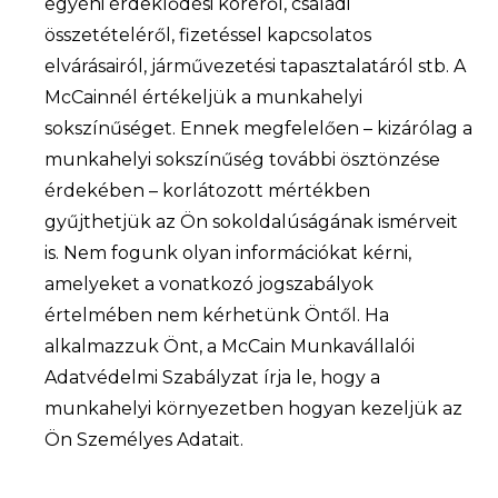
egyéni érdeklődési köréről, családi
összetételéről, fizetéssel kapcsolatos
elvárásairól, járművezetési tapasztalatáról stb. A
McCainnél értékeljük a munkahelyi
sokszínűséget. Ennek megfelelően – kizárólag a
munkahelyi sokszínűség további ösztönzése
érdekében – korlátozott mértékben
gyűjthetjük az Ön sokoldalúságának ismérveit
is. Nem fogunk olyan információkat kérni,
amelyeket a vonatkozó jogszabályok
értelmében nem kérhetünk Öntől. Ha
alkalmazzuk Önt, a McCain Munkavállalói
Adatvédelmi Szabályzat írja le, hogy a
munkahelyi környezetben hogyan kezeljük az
Ön Személyes Adatait.