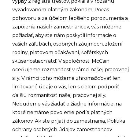
výpisy z registra trestov, pokiaľ a v rozsahu
vyžadovanom platným zákonom. Počas
pohovoru
a za účelom lepšieho porozumenia a
zapojenia našich zamestnancov,
vás môžeme
požiadať, aby ste nám poskytli informácie o
vašich záľubách, osobných záujmoch, zložení
rodiny, platovom očakávaní, šoférskych
skúsenostiach atď. V spoločnosti McCain
oceňujeme rozmanitosť v rámci našej pracovnej
sily. V rámci toho môžeme zhromažďovať len
limitované údaje o vás, len s cieľom podporiť
ďalšiu rozmanitosť našej pracovnej sily.
Nebudeme vás žiadať o žiadne informácie, na
ktoré nemáme povolenie podľa platných
zákonov. Ak ste prijatí do zamestnania, Politika
ochrany osobných údajov zamestnancov