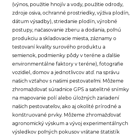
(výnos, použitie hnojív a vody, použitie odrody,
zdroje osiva, ochranné prostriedky, výživa plodín,
dátum výsadby), striedanie plodín, výrobné
postupy, načasovanie zberu a dodania, poľnú
produkciu a skladovacie miesta, záznamy o
testovaní kvality surového produktu a
semienok, podmienky pôdy v teréne a ďalšie
environmentálne faktory v teréne), fotografie
vozidiel, domov a jednotlivcov atď. na správu
našich vzťahov s našimi pestovateľmi. Môžeme
zhromažďovať súradnice GPS a satelitné snímky
na mapovanie polí alebo úložných zariadení
našich pestovateľov, ako aj okolité prírodné a
konštruované prvky. Môžeme zhromažďovať
agronomický výskum a vývoj experimentálnych
výsledkov poľných pokusov vrátane štatistík