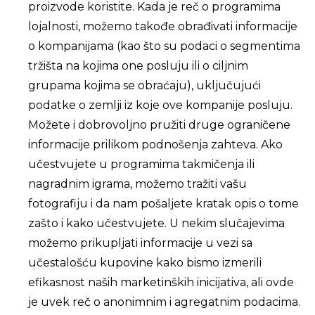
proizvode koristite. Kada je reč o programima
lojalnosti, možemo takođe obrađivati informacije
o kompanijama (kao što su podaci o segmentima
tržišta na kojima one posluju ili o ciljnim
grupama kojima se obraćaju), uključujući
podatke o zemlji iz koje ove kompanije posluju.
Možete i dobrovoljno pružiti druge ograničene
informacije prilikom podnošenja zahteva. Ako
učestvujete u programima takmičenja ili
nagradnim igrama, možemo tražiti vašu
fotografiju i da nam pošaljete kratak opis o tome
zašto i kako učestvujete. U nekim slučajevima
možemo prikupljati informacije u vezi sa
učestalošću kupovine kako bismo izmerili
efikasnost naših marketinških inicijativa, ali ovde
je uvek reč o anonimnim i agregatnim podacima.