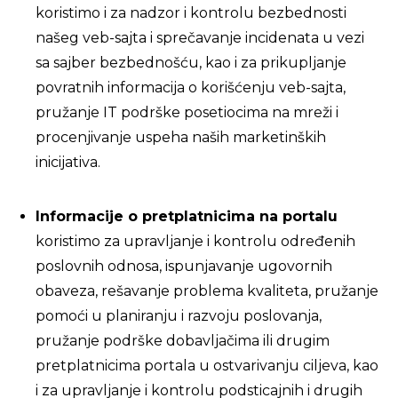
koristimo i za nadzor i kontrolu bezbednosti
našeg veb-sajta i sprečavanje incidenata u vezi
sa sajber bezbednošću, kao i za prikupljanje
povratnih informacija o korišćenju veb-sajta,
pružanje IT podrške posetiocima na mreži i
procenjivanje uspeha naših marketinških
inicijativa.
Informacije o pretplatnicima na portalu
koristimo za upravljanje i kontrolu određenih
poslovnih odnosa, ispunjavanje ugovornih
obaveza, rešavanje problema kvaliteta, pružanje
pomoći u planiranju i razvoju poslovanja,
pružanje podrške dobavljačima ili drugim
pretplatnicima portala u ostvarivanju ciljeva, kao
i za upravljanje i kontrolu podsticajnih i drugih