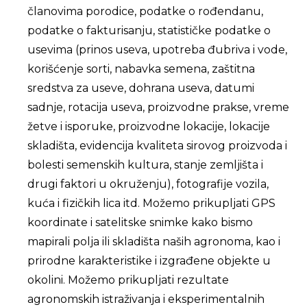
članovima porodice, podatke o rođendanu,
podatke o fakturisanju, statističke podatke o
usevima (prinos useva, upotreba đubriva i vode,
korišćenje sorti, nabavka semena, zaštitna
sredstva za useve, dohrana useva, datumi
sadnje, rotacija useva, proizvodne prakse, vreme
žetve i isporuke, proizvodne lokacije, lokacije
skladišta, evidencija kvaliteta sirovog proizvoda i
bolesti semenskih kultura, stanje zemljišta i
drugi faktori u okruženju), fotografije vozila,
kuća i fizičkih lica itd. Možemo prikupljati GPS
koordinate i satelitske snimke kako bismo
mapirali polja ili skladišta naših agronoma, kao i
prirodne karakteristike i izgrađene objekte u
okolini. Možemo prikupljati rezultate
agronomskih istraživanja i eksperimentalnih