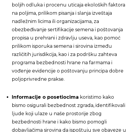
boljih odluka i procenu uticaja ekoloških faktora
na poljima, prilikom pisanja i slanja izveštaja
nadležnim licima ili organizacijama, za
obezbeđivanje sertifikacije semena i poštovanja
propisa u prehrani i zdravlju useva, kao pomoć
prilikom isporuka semena i sirovina između
različitih jurisdikcija, kao i za podršku zahteva
programa bezbednosti hrane na farmama i
vođenje evidencije o poštovanju principa dobre
poljoprivredne prakse.
Informacije o posetiocima
koristimo kako
bismo osigurali bezbednost zgrada, identifikovali
ljude koji ulaze u naše prostorije zbog
bezbednosti hrane i kako bismo pomogli
dobavljačima sirovina da ispoštuju sve obaveze u