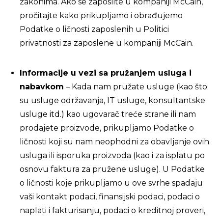
zakonima. Ako se zaposlite u kompaniji McCain,
pročitajte kako prikupljamo i obrađujemo
Podatke o ličnosti zaposlenih u Politici
privatnosti za zaposlene u kompaniji McCain.
Informacije u vezi sa pružanjem usluga i
nabavkom
– Kada nam pružate usluge (kao što
su usluge održavanja, IT usluge, konsultantske
usluge itd.) kao ugovarač treće strane ili nam
prodajete proizvode, prikupljamo Podatke o
ličnosti koji su nam neophodni za obavljanje ovih
usluga ili isporuka proizvoda (kao i za isplatu po
osnovu faktura za pružene usluge). U Podatke
o ličnosti koje prikupljamo u ove svrhe spadaju
vaši kontakt podaci, finansijski podaci, podaci o
naplati i fakturisanju, podaci o kreditnoj proveri,