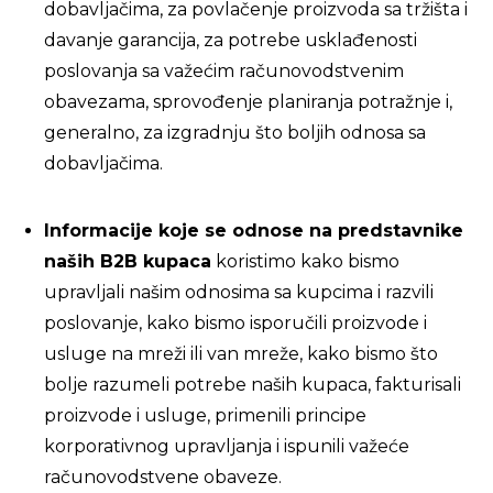
dobavljačima, za povlačenje proizvoda sa tržišta i
davanje garancija, za potrebe usklađenosti
poslovanja sa važećim računovodstvenim
obavezama, sprovođenje planiranja potražnje i,
generalno, za izgradnju što boljih odnosa sa
dobavljačima.
Informacije koje se odnose na predstavnike
naših B2B kupaca
koristimo kako bismo
upravljali našim odnosima sa kupcima i razvili
poslovanje, kako bismo isporučili proizvode i
usluge na mreži ili van mreže, kako bismo što
bolje razumeli potrebe naših kupaca, fakturisali
proizvode i usluge, primenili principe
korporativnog upravljanja i ispunili važeće
računovodstvene obaveze.