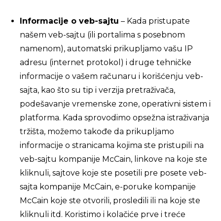
Informacije o veb-sajtu
– Kada pristupate
našem veb-sajtu (ili portalima s posebnom
namenom), automatski prikupljamo vašu IP
adresu (internet protokol) i druge tehničke
informacije o vašem računaru i korišćenju veb-
sajta, kao što su tip i verzija pretraživača,
podešavanje vremenske zone, operativni sistem i
platforma. Kada sprovodimo opsežna istraživanja
tržišta, možemo takođe da prikupljamo
informacije o stranicama kojima ste pristupili na
veb-sajtu kompanije McCain, linkove na koje ste
kliknuli, sajtove koje ste posetili pre posete veb-
sajta kompanije McCain, e-poruke kompanije
McCain koje ste otvorili, prosledili ili na koje ste
kliknuli itd. Koristimo i kolačiće prve i treće