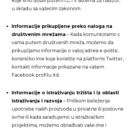
koje smo dobili putem CCTV sistema za nadzor,
u skladu sa važećim zakonom.
Informacije prikupljene preko naloga na
društvenim mrežama
– Kada komuniciramo s
vama putem društvenih mreža, možemo da
prikupljamo informacije o vašoj adresi e-pošte,
korisničko ime koje koristite na platformi Twitter,
kontakt informacije prikazane na vašem
Facebook profilu itd.
Informacije o istraživanju tržišta i iz oblasti
istraživanja i razvoja
– Prilikom beleženja
upotrebe naših proizvoda u privatne ili poslovne
svrhe ili kada sarađujemo u istraživačkim
projektima, možemo obrađivati vaše ime i