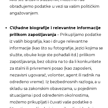
obrađujemo podatke u vezi sa vašim političkim
angažovanjem.
CV/radne biografije i relevantne informacije
prilikom zapošljavanja
– Prikupljamo podatke
iz vaših biografija, kao i druge relevantne
informacije (kao što su fotografije, jezici kojima se
služite, obuke koje ste pohađali itd.) prilikom
zapošljavanja, bez obzira na to da li konkurišete
za stalni ili privremeni posao (kao zaposleni,
nezavisni ugovarač, volonter, agent ili radnik na
određeno vreme). Iz bezbednosnih razloga, a u
skladu sa zakonskim obavezama, u pojedinim
situacijama i pod određenim okolnostima,
možemo prikupljati i čuvati vaše podatke o