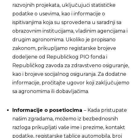
razvojnih projekata, uključujući statističke
podatke o usevima, kao i informacije o
ispitivanjima koja su sprovedena u saradnji sa
obrazovnim institucijama, vladinim agencijama i
drugim agronomima. Ukoliko je propisano
zakonom, prikupljamo registarske brojeve
dodeljene od Republičkog PIO fonda i
Republičkog zavoda za zdravstveno osiguranje,
kao i brojeve socijalnog osiguranja. Za dodatne
informacije, pročitajte ugovor koji zaključujemo
sa agronomima ili dobavljačima.
Informacije o posetiocima
– Kada pristupate
našim zgradama, možemo iz bezbednosnih
razloga prikupljati vaše ime i prezime, kontakt
podatke, registarske tablice automobila, broj