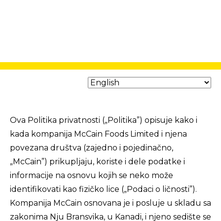
Ova Politika privatnosti („Politika”) opisuje kako i
kada kompanija McCain Foods Limited i njena
povezana društva (zajedno i pojedinačno,
„McCain”) prikupljaju, koriste i dele podatke i
informacije na osnovu kojih se neko može
identifikovati kao fizičko lice („Podaci o ličnosti”).
Kompanija McCain osnovana je i posluje u skladu sa
zakonima Nju Bransvika, u Kanadi, i njeno sedište se