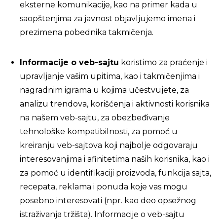
eksterne komunikacije, kao na primer kada u
saopštenjima za javnost objavljujemo imena i
prezimena pobednika takmičenja.
Informacije o veb-sajtu
koristimo za praćenje i
upravljanje vašim upitima, kao i takmičenjima i
nagradnim igrama u kojima učestvujete, za
analizu trendova, korišćenja i aktivnosti korisnika
na našem veb-sajtu, za obezbeđivanje
tehnološke kompatibilnosti, za pomoć u
kreiranju veb-sajtova koji najbolje odgovaraju
interesovanjima i afinitetima naših korisnika, kao i
za pomoć u identifikaciji proizvoda, funkcija sajta,
recepata, reklama i ponuda koje vas mogu
posebno interesovati (npr. kao deo opsežnog
istraživanja tržišta). Informacije o veb-sajtu