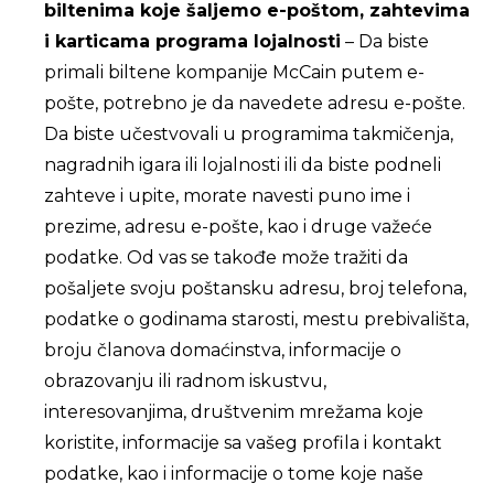
biltenima koje šaljemo e-poštom, zahtevima
i karticama programa lojalnosti
– Da biste
primali biltene kompanije McCain putem e-
pošte, potrebno je da navedete adresu e-pošte.
Da biste učestvovali u programima takmičenja,
nagradnih igara ili lojalnosti ili da biste podneli
zahteve i upite, morate navesti puno ime i
prezime, adresu e-pošte, kao i druge važeće
podatke. Od vas se takođe može tražiti da
pošaljete svoju poštansku adresu, broj telefona,
podatke o godinama starosti, mestu prebivališta,
broju članova domaćinstva, informacije o
obrazovanju ili radnom iskustvu,
interesovanjima, društvenim mrežama koje
koristite, informacije sa vašeg profila i kontakt
podatke, kao i informacije o tome koje naše