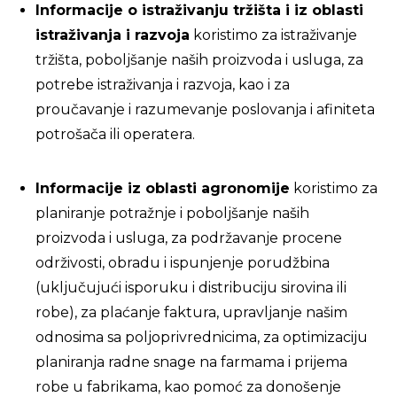
Informacije o istraživanju tržišta i iz oblasti
istraživanja i razvoja
koristimo za istraživanje
tržišta, poboljšanje naših proizvoda i usluga, za
potrebe istraživanja i razvoja, kao i za
proučavanje i razumevanje poslovanja i afiniteta
potrošača ili operatera.
Informacije iz oblasti agronomije
koristimo za
planiranje potražnje i poboljšanje naših
proizvoda i usluga, za podržavanje procene
održivosti, obradu i ispunjenje porudžbina
(uključujući isporuku i distribuciju sirovina ili
robe), za plaćanje faktura, upravljanje našim
odnosima sa poljoprivrednicima, za optimizaciju
planiranja radne snage na farmama i prijema
robe u fabrikama, kao pomoć za donošenje