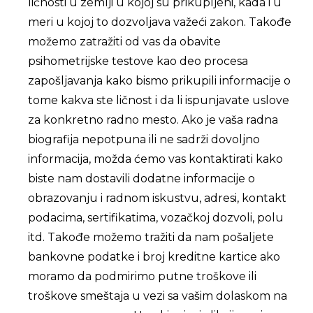
ličnosti u zemlji u kojoj su prikupljeni, kada i u
meri u kojoj to dozvoljava važeći zakon. Takođe
možemo zatražiti od vas da obavite
psihometrijske testove kao deo procesa
zapošljavanja kako bismo prikupili informacije o
tome kakva ste ličnost i da li ispunjavate uslove
za konkretno radno mesto. Ako je vaša radna
biografija nepotpuna ili ne sadrži dovoljno
informacija, možda ćemo vas kontaktirati kako
biste nam dostavili dodatne informacije o
obrazovanju i radnom iskustvu, adresi, kontakt
podacima, sertifikatima, vozačkoj dozvoli, polu
itd. Takođe možemo tražiti da nam pošaljete
bankovne podatke i broj kreditne kartice ako
moramo da podmirimo putne troškove ili
troškove smeštaja u vezi sa vašim dolaskom na