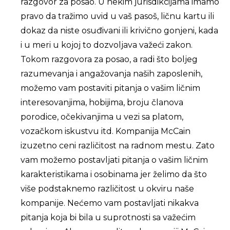
razgovor za posao. U nekim jurisdikcijama imamo
pravo da tražimo uvid u vaš pasoš, ličnu kartu ili
dokaz da niste osuđivani ili krivično gonjeni, kada
i u meri u kojoj to dozvoljava važeći zakon.
Tokom razgovora za posao, a radi što boljeg
razumevanja i angažovanja naših zaposlenih,
možemo vam postaviti pitanja o vašim ličnim
interesovanjima, hobijima, broju članova
porodice, očekivanjima u vezi sa platom,
vozačkom iskustvu itd. Kompanija McCain
izuzetno ceni različitost na radnom mestu. Zato
vam možemo postavljati pitanja o vašim ličnim
karakteristikama i osobinama jer želimo da što
više podstaknemo različitost u okviru naše
kompanije. Nećemo vam postavljati nikakva
pitanja koja bi bila u suprotnosti sa važećim