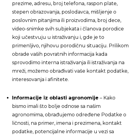
prezime, adresu, broj telefona, raspon plate,
stepen obrazovanja, poslodavca, mišljenje o
poslovnim pitanjima ili proizvodima, broj dece,
video-snimke svih subjekata i članova porodice
koji učestvuju u istraživanju i, gde je to
primenljivo, njihovu porodičnu situaciju. Prilikom
obrade vaših povratnih informacija kada
sprovodimo interna istraživanja ili istraživanja na
mreži, možemo obrađivati vaše kontakt podatke,
interesovanja i afinitete.
Informacije iz oblasti agronomije
– Kako
bismo imali što bolje odnose sa našim
agronomima, obrađujemo određene Podatke o
ličnosti, na primer, imena i prezimena, kontakt
podatke, potencijalne informacije u vezi sa