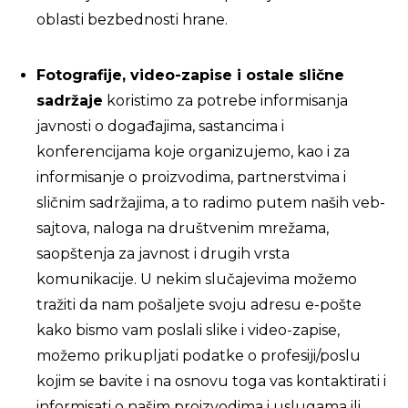
oblasti bezbednosti hrane.
Fotografije, video-zapise i ostale slične
sadržaje
koristimo za potrebe informisanja
javnosti o događajima, sastancima i
konferencijama koje organizujemo, kao i za
informisanje o proizvodima, partnerstvima i
sličnim sadržajima, a to radimo putem naših veb-
sajtova, naloga na društvenim mrežama,
saopštenja za javnost i drugih vrsta
komunikacije. U nekim slučajevima možemo
tražiti da nam pošaljete svoju adresu e-pošte
kako bismo vam poslali slike i video-zapise,
možemo prikupljati podatke o profesiji/poslu
kojim se bavite i na osnovu toga vas kontaktirati i
informisati o našim proizvodima i uslugama ili,