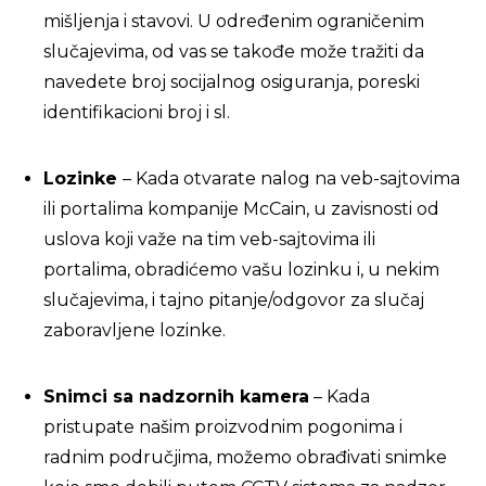
mišljenja i stavovi. U određenim ograničenim
slučajevima, od vas se takođe može tražiti da
navedete broj socijalnog osiguranja, poreski
identifikacioni broj i sl.
Lozinke
– Kada otvarate nalog na veb-sajtovima
ili portalima kompanije McCain, u zavisnosti od
uslova koji važe na tim veb-sajtovima ili
portalima, obradićemo vašu lozinku i, u nekim
slučajevima, i tajno pitanje/odgovor za slučaj
zaboravljene lozinke.
Snimci sa nadzornih kamera
– Kada
pristupate našim proizvodnim pogonima i
radnim područjima, možemo obrađivati snimke