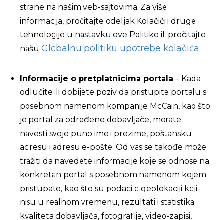
strane na našim veb-sajtovima. Za više
informacija, pročitajte odeljak Kolačići i druge
tehnologije u nastavku ove Politike ili pročitajte
Globalnu politiku upotrebe kolačića
našu
.
Informacije o pretplatnicima portala
– Kada
odlučite ili dobijete poziv da pristupite portalu s
posebnom namenom kompanije McCain, kao što
je portal za određene dobavljače, morate
navesti svoje puno ime i prezime, poštansku
adresu i adresu e-pošte. Od vas se takođe može
tražiti da navedete informacije koje se odnose na
konkretan portal s posebnom namenom kojem
pristupate, kao što su podaci o geolokaciji koji
nisu u realnom vremenu, rezultati i statistika
kvaliteta dobavljača, fotografije, video-zapisi,