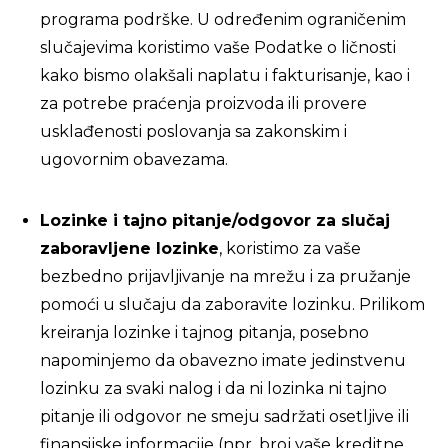
programa podrške. U određenim ograničenim
slučajevima koristimo vaše Podatke o ličnosti
kako bismo olakšali naplatu i fakturisanje, kao i
za potrebe praćenja proizvoda ili provere
usklađenosti poslovanja sa zakonskim i
ugovornim obavezama.
Lozinke i tajno pitanje/odgovor za slučaj
zaboravljene lozinke
, koristimo za vaše
bezbedno prijavljivanje na mrežu i za pružanje
pomoći u slučaju da zaboravite lozinku. Prilikom
kreiranja lozinke i tajnog pitanja, posebno
napominjemo da obavezno imate jedinstvenu
lozinku za svaki nalog i da ni lozinka ni tajno
pitanje ili odgovor ne smeju sadržati osetljive ili
finansijske informacije (npr. broj vaše kreditne