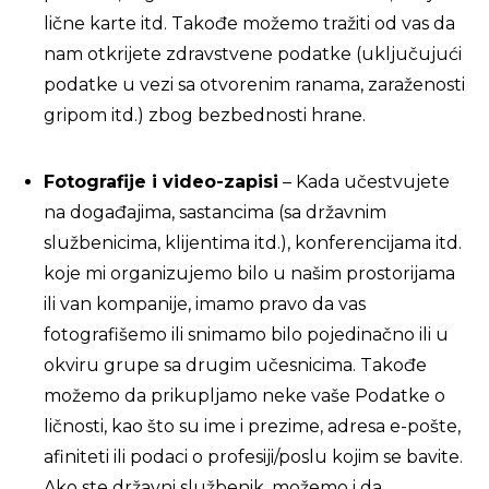
lične karte itd. Takođe možemo tražiti od vas da
nam otkrijete zdravstvene podatke (uključujući
podatke u vezi sa otvorenim ranama, zaraženosti
gripom itd.) zbog bezbednosti hrane.
Fotografije i video-zapisi
– Kada učestvujete
na događajima, sastancima (sa državnim
službenicima, klijentima itd.), konferencijama itd.
koje mi organizujemo bilo u našim prostorijama
ili van kompanije, imamo pravo da vas
fotografišemo ili snimamo bilo pojedinačno ili u
okviru grupe sa drugim učesnicima. Takođe
možemo da prikupljamo neke vaše Podatke o
ličnosti, kao što su ime i prezime, adresa e-pošte,
afiniteti ili podaci o profesiji/poslu kojim se bavite.
Ako ste državni službenik, možemo i da