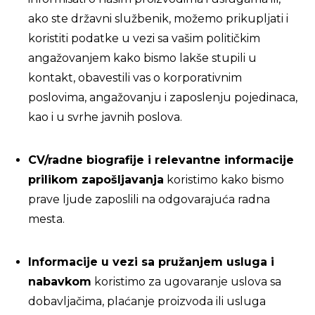
ako ste državni službenik, možemo prikupljati i
koristiti podatke u vezi sa vašim političkim
angažovanjem kako bismo lakše stupili u
kontakt, obavestili vas o korporativnim
poslovima, angažovanju i zaposlenju pojedinaca,
kao i u svrhe javnih poslova.
CV/radne biografije i relevantne informacije
prilikom zapošljavanja
koristimo kako bismo
prave ljude zaposlili na odgovarajuća radna
mesta.
Informacije u vezi sa pružanjem usluga i
nabavkom
koristimo za ugovaranje uslova sa
dobavljačima, plaćanje proizvoda ili usluga