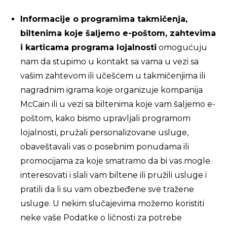
Informacije o programima takmičenja,
biltenima koje šaljemo e-poštom, zahtevima
i karticama programa lojalnosti
omogućuju
nam da stupimo u kontakt sa vama u vezi sa
vašim zahtevom ili učešćem u takmičenjima ili
nagradnim igrama koje organizuje kompanija
McCain ili u vezi sa biltenima koje vam šaljemo e-
poštom, kako bismo upravljali programom
lojalnosti, pružali personalizovane usluge,
obaveštavali vas o posebnim ponudama ili
promocijama za koje smatramo da bi vas mogle
interesovati i slali vam biltene ili pružili usluge i
pratili da li su vam obezbeđene sve tražene
usluge. U nekim slučajevima možemo koristiti
neke vaše Podatke o ličnosti za potrebe