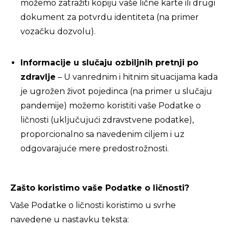
možemo zatražiti kopiju vaše lične karte ili drugi
dokument za potvrdu identiteta (na primer
vozačku dozvolu).
Informacije u slučaju ozbiljnih pretnji po
zdravlje
– U vanrednim i hitnim situacijama kada
je ugrožen život pojedinca (na primer u slučaju
pandemije) možemo koristiti vaše Podatke o
ličnosti (uključujući zdravstvene podatke),
proporcionalno sa navedenim ciljem i uz
odgovarajuće mere predostrožnosti.
Zašto koristimo vaše Podatke o ličnosti?
Vaše Podatke o ličnosti koristimo u svrhe
navedene u nastavku teksta: