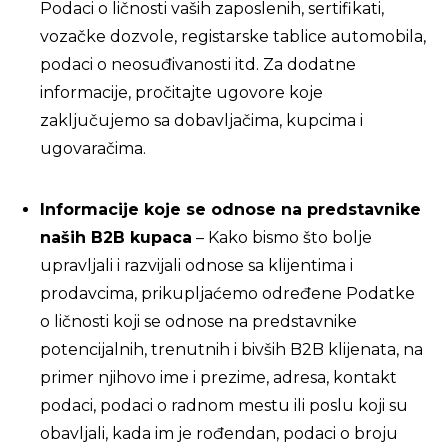
Podaci o ličnosti vaših zaposlenih, sertifikati,
vozačke dozvole, registarske tablice automobila,
podaci o neosuđivanosti itd. Za dodatne
informacije, pročitajte ugovore koje
zaključujemo sa dobavljačima, kupcima i
ugovaračima.
Informacije koje se odnose na predstavnike
naših B2B kupaca
– Kako bismo što bolje
upravljali i razvijali odnose sa klijentima i
prodavcima, prikupljaćemo određene Podatke
o ličnosti koji se odnose na predstavnike
potencijalnih, trenutnih i bivših B2B klijenata, na
primer njihovo ime i prezime, adresa, kontakt
podaci, podaci o radnom mestu ili poslu koji su
obavljali, kada im je rođendan, podaci o broju