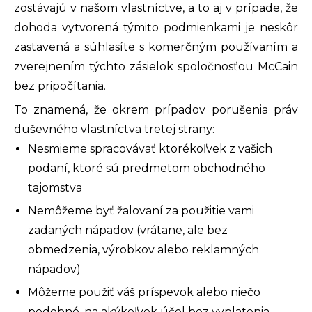
zostávajú v našom vlastníctve, a to aj v prípade, že
dohoda vytvorená týmito podmienkami je neskôr
zastavená a súhlasíte s komerčným používaním a
zverejnením týchto zásielok spoločnosťou McCain
bez pripočítania.
To znamená, že okrem prípadov porušenia práv
duševného vlastníctva tretej strany:
Nesmieme spracovávať ktorékoľvek z vašich
podaní, ktoré sú predmetom obchodného
tajomstva
Nemôžeme byť žalovaní za použitie vami
zadaných nápadov (vrátane, ale bez
obmedzenia, výrobkov alebo reklamných
nápadov)
Môžeme použiť váš príspevok alebo niečo
podobné, na akýkoľvek účel bez vyplatenia