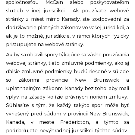
spoločnosťou McCain alebo poskytovateľom
služieb v inej jurisdikcii. Ak používate webové
stránky z miest mimo Kanady, ste zodpovední za
dodržiavanie platných zákonov vo vašej jurisdikcii, a
ak je to možné, jurisdikcie, v rámci ktorých fyzicky
pristupujete na webové stránky.
Ak by sa objavili spory týkajúce sa vášho používania
webovej stránky, tieto zmluvné podmienky, ako aj
ďalšie zmluvné podmienky budú riešené v súlade
so zákonmi provincie New Brunswick a
uplatniteľnými zákonmi Kanady bez toho, aby mali
vplyv na zásady kolízie právnych noriem zmluvy.
Súhlasíte s tým, že každý takýto spor môže byť
vyriešený pred súdom v provincii New Brunswick,
Kanada, v meste Fredericton, a týmto sa
podriaďujete nevýhradnej jurisdikcii týchto súdov.