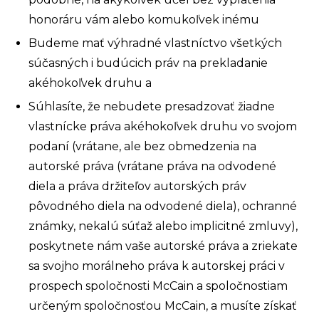
honoráru vám alebo komukoľvek inému
Budeme mať výhradné vlastníctvo všetkých
súčasných i budúcich práv na prekladanie
akéhokoľvek druhu a
Súhlasíte, že nebudete presadzovať žiadne
vlastnícke práva akéhokoľvek druhu vo svojom
podaní (vrátane, ale bez obmedzenia na
autorské práva (vrátane práva na odvodené
diela a práva držiteľov autorských práv
pôvodného diela na odvodené diela), ochranné
známky, nekalú súťaž alebo implicitné zmluvy),
poskytnete nám vaše autorské práva a zriekate
sa svojho morálneho práva k autorskej práci v
prospech spoločnosti McCain a spoločnostiam
určeným spoločnosťou McCain, a musíte získať