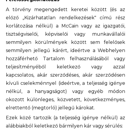
A törvény megengedett keretei között (és az
előző „Kizárhatatlan rendelkezések" című rész
korlátozása nélkül) a McCain vagy az igazgatói,
tisztségviselői, képviselői vagy munkavállalói
semmilyen körülmények között sem felelősek
semmilyen jellegű kárért, ideértve a Webhelyen
hozzáférhető Tartalom felhasználásából vagy
teljesítményéből keletkező vagy azzal
kapcsolatos, akár szerződéses, akár szerződésen
kívüli cselekménnyel (ideértve, a teljesség igénye
nélkül, a hanyagságot) vagy egyéb módon
okozott különleges, közvetett, következményes,
elrettentő (megtorló) jellegű károkat.
Ezek közé tartozik (a teljesség igénye nélkül) az
alábbiakból keletkező bármilyen kár vagy sérülés: