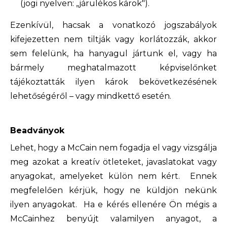
(jogi nyelven: „járulékos károk").
Ezenkívül, hacsak a vonatkozó jogszabályok
kifejezetten nem tiltják vagy korlátozzák, akkor
sem felelünk, ha hanyagul jártunk el, vagy ha
bármely meghatalmazott képviselőnket
tájékoztatták ilyen károk bekövetkezésének
lehetőségéről – vagy mindkettő esetén.
Beadványok
Lehet, hogy a McCain nem fogadja el vagy vizsgálja
meg azokat a kreatív ötleteket, javaslatokat vagy
anyagokat, amelyeket külön nem kért. Ennek
megfelelően kérjük, hogy ne küldjön nekünk
ilyen anyagokat. Ha e kérés ellenére Ön mégis a
McCainhez benyújt valamilyen anyagot, a