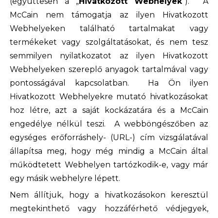
(együttesen a „
Hivatkozott Webhelyek
"). A
McCain nem támogatja az ilyen Hivatkozott
Webhelyeken található tartalmakat vagy
termékeket vagy szolgáltatásokat, és nem tesz
semmilyen nyilatkozatot az ilyen Hivatkozott
Webhelyeken szereplő anyagok tartalmával vagy
pontosságával kapcsolatban. Ha Ön ilyen
Hivatkozott Webhelyekre mutató hivatkozásokat
hoz létre, azt a saját kockázatára és a McCain
engedélye nélkül teszi. A webböngészőben az
egységes erőforráshely- (URL-) cím vizsgálatával
állapítsa meg, hogy még mindig a McCain által
működtetett Webhelyen tartózkodik-e, vagy már
egy másik webhelyre lépett.
Nem állítjuk, hogy a hivatkozásokon keresztül
megtekinthető vagy hozzáférhető védjegyek,