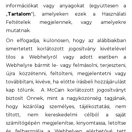
információkat vagy anyagokat (együttesen a
„
Tartalom
"), amelyeken ezek a Használati
Feltételek megjelennek, vagy amelyekre
mutatnak.
Ön elfogadja, különösen, hogy az alábbiakban
ismertetett korlátozott jogosítvány kivételével
tilos a Webhelyről vagy adott esetben a
Webhelyre bármit le- vagy felmásolni, terjeszteni,
újra közzétenni, feltölteni, megjelentetni vagy
továbbítani, kivéve, ha előtte írásbeli hozzájárulást
kap tőlünk. A McCain korlátozott jogosítványt
biztosít Önnek, mint a nagyközönség tagjának,
hogy kizárólag személyes, tájékoztatási, nem
tiltott, nem kereskedelmi célból a saját
számítógépén megjelenítse, kinyomtassa, letöltse
és felhasználja a Webhelyen elérhetővé tett