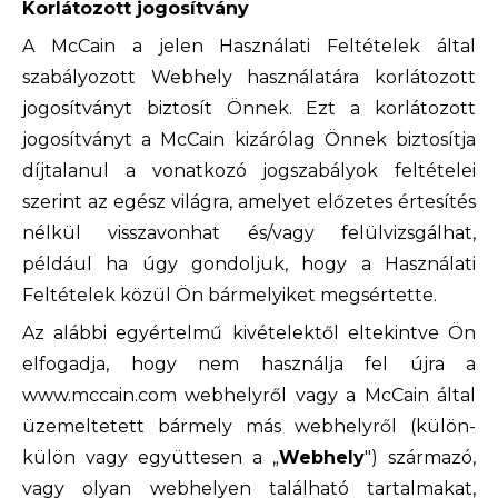
Korlátozott jogosítvány
A McCain a jelen Használati Feltételek által
szabályozott Webhely használatára korlátozott
jogosítványt biztosít Önnek. Ezt a korlátozott
jogosítványt a McCain kizárólag Önnek biztosítja
díjtalanul a vonatkozó jogszabályok feltételei
szerint az egész világra, amelyet előzetes értesítés
nélkül visszavonhat és/vagy felülvizsgálhat,
például ha úgy gondoljuk, hogy a Használati
Feltételek közül Ön bármelyiket megsértette.
Az alábbi egyértelmű kivételektől eltekintve Ön
elfogadja, hogy nem használja fel újra a
www.mccain.com webhelyről vagy a McCain által
üzemeltetett bármely más webhelyről (külön-
külön vagy együttesen a „
Webhely
") származó,
vagy olyan webhelyen található tartalmakat,